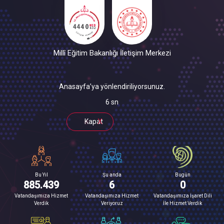
Millî Eğitim Bakanlığı İletişim Merkezi
Anasayfa’ya yönlendiriliyorsunuz.
6
sn
x
Kapat
Bu Yıl
Şu anda
Bugün
885.439
6
0
Vatandaşımıza Hizmet
Vatandaşımıza Hizmet
Vatandaşımıza İşaret Dili
Verdik
Veriyoruz
İle Hizmet Verdik